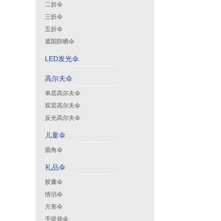
二折伞
三折伞
五折伞
遮阳防晒伞
LED发光伞
高尔夫伞
单层高尔夫伞
双层高尔夫伞
反光高尔夫伞
儿童伞
圆角伞
礼品伞
胶囊伞
情侣伞
方形伞
手提袋伞