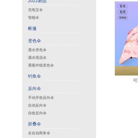
2022新品
充电宝伞
智能伞
帐篷
变色伞
遇水变色伞
遇水现花伞
遇紫外线变色伞
钓鱼伞
可
反向伞
手动开收反向伞
自动反向伞
自收反向伞
折叠伞
全自动商务伞