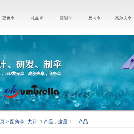
变色伞
礼品伞
智能伞
反向伞
高尔夫伞
页 > 圆角伞 共计:
1
产品，这是
1--1
产品