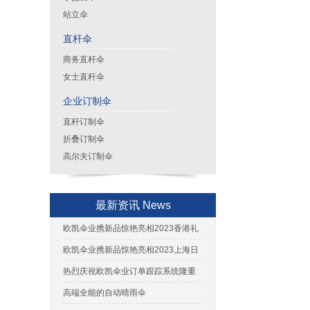
站立伞
直杆伞
商务直杆伞
女士直杆伞
企业订制伞
直杆订制伞
折叠订制伞
高尔夫订制伞
最新资讯 News
欧凯伞业携新品惊艳亮相2023香港礼
品展
欧凯伞业携新品惊艳亮相2023上海日
用百货展
热烈庆祝欧凯伞业订单跟踪系统隆重
上线
高端全能的自动晴雨伞