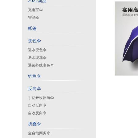
2022新品
充电宝伞
智能伞
帐篷
变色伞
遇水变色伞
遇水现花伞
遇紫外线变色伞
钓鱼伞
反向伞
手动开收反向伞
自动反向伞
自收反向伞
折叠伞
全自动商务伞