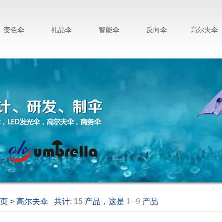
变色伞
礼品伞
智能伞
反向伞
高尔夫伞
页 > 高尔夫伞 共计:
15
产品，这是
1--9
产品