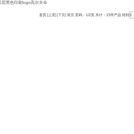
层黑色印刷logo高尔夫伞
首页 [上页]
[下页]
尾页
页码：1/2页 共计：15件产品 转到