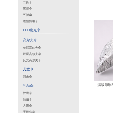
二折伞
三折伞
五折伞
遮阳防晒伞
LED发光伞
高尔夫伞
单层高尔夫伞
双层高尔夫伞
反光高尔夫伞
儿童伞
圆角伞
满版印刷3
礼品伞
胶囊伞
情侣伞
方形伞
手提袋伞