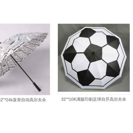
32"*10K满版印刷足球自开高尔夫伞
2"*24k直骨自动高尔夫伞