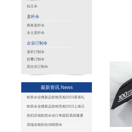
站立伞
直杆伞
商务直杆伞
女士直杆伞
企业订制伞
直杆订制伞
折叠订制伞
高尔夫订制伞
最新资讯 News
欧凯伞业携新品惊艳亮相2023香港礼
品展
欧凯伞业携新品惊艳亮相2023上海日
用百货展
热烈庆祝欧凯伞业订单跟踪系统隆重
上线
高端全能的自动晴雨伞