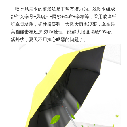
喷水风扇伞的前景还是非常有潜力的。这款
伞
组成
部件为
伞骨
+
风扇片
+
网纱
+
伞布
+
伞布等
，采用玻璃纤
维
伞骨
材质，韧性
超级
强，大风大雨也没事，伞布是
高档碰击布过黑胶
UV
处理，
能超大限度
隔绝
99%
的
紫外线，夏天不用担心晒黑的问题了。