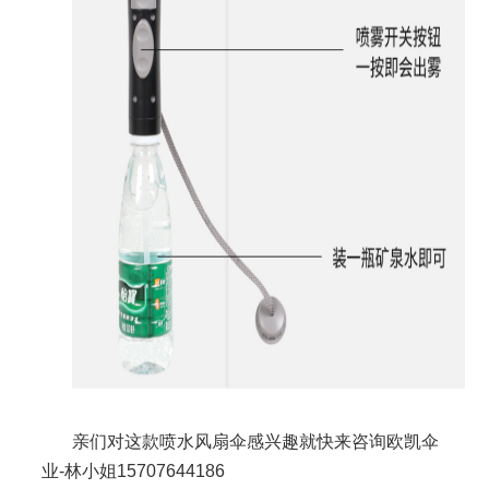
亲们对这款喷水风扇
伞
感兴趣就快来咨询欧凯伞
业
-
林小姐
15707644186