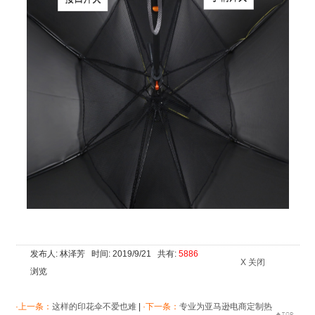
发布人: 林泽芳 时间: 2019/9/21 共有:
5886
X 关闭
浏览
·上一条：
这样的印花伞不爱也难
|
·下一条：
专业为亚马逊电商定制热