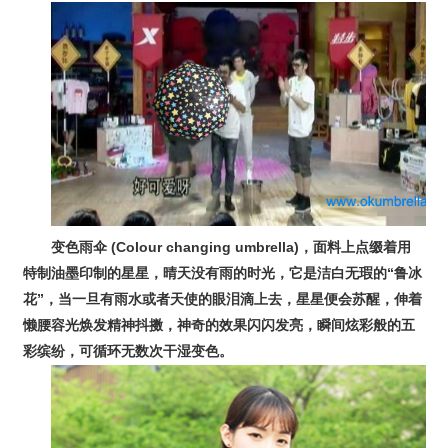
变色雨伞
(Colour changing umbrella)
，面料上点缀着用
特制油墨印制的星星，晴天没有雨的时光，它是洁白无瑕的“鲁冰
花”，当一旦有雨水或者天使的眼泪滴上去，星星便会苏醒，伸着
懒腰容光焕发精神抖擞，神奇的效果闪闪发亮，瞬间炫彩般的五
彩缤纷，可循环无数次干湿变色。